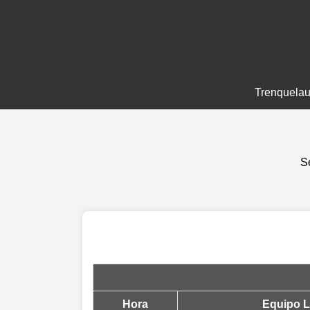
Trenquela
S
Hora
Equipo L