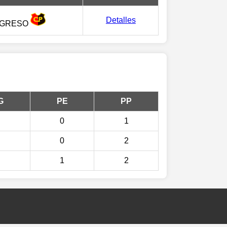
Detalles
GRESO
G
PE
PP
0
1
0
2
1
2