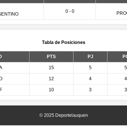
0 - 0
PRO
GENTINO
Tabla de Posiciones
O
PTS
PJ
P
A
15
5
5
 D
12
4
4
F
10
3
3
© 2025 Deportelauquen