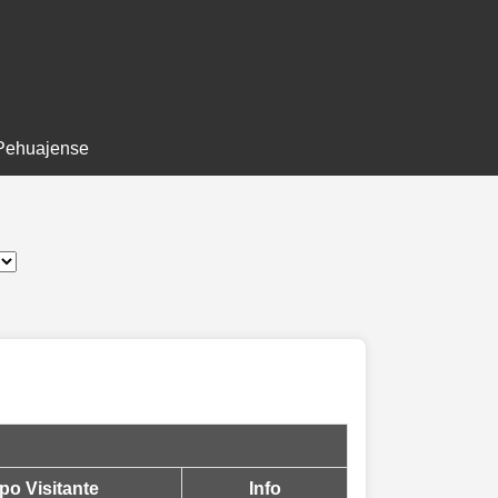
Pehuajense
po Visitante
Info