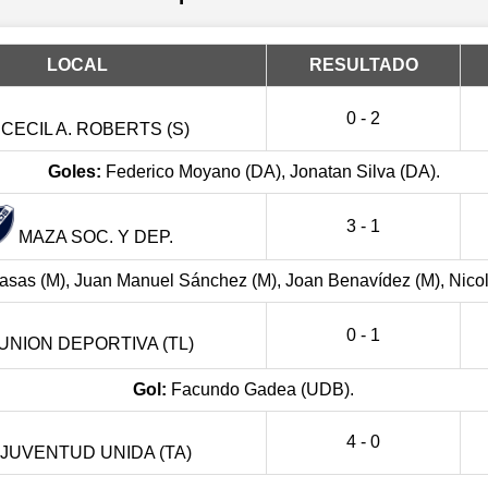
LOCAL
RESULTADO
0 - 2
CECIL A. ROBERTS (S)
Goles:
Federico Moyano (DA), Jonatan Silva (DA).
3 - 1
MAZA SOC. Y DEP.
sas (M), Juan Manuel Sánchez (M), Joan Benavídez (M), Nicol
0 - 1
UNION DEPORTIVA (TL)
Gol:
Facundo Gadea (UDB).
4 - 0
JUVENTUD UNIDA (TA)