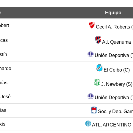
r
Equipo
bert
Cecil A. Roberts 
ucas
Atl. Quenuma
stín
Unión Deportiva (
nardo
El Ceibo (C)
bías
J. Newbery (S)
 José
Unión Deportiva (
ías
Soc. y Dep. Gar
xis
ATL. ARGENTINO 