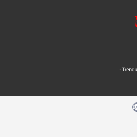
· Trenq