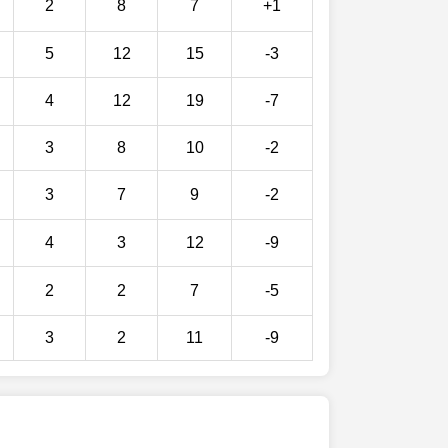
2
8
7
+1
5
12
15
-3
4
12
19
-7
3
8
10
-2
3
7
9
-2
4
3
12
-9
2
2
7
-5
3
2
11
-9