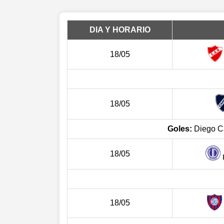
DIA Y HORARIO
18/05
18/05
Goles:
Diego Ca
18/05
18/05