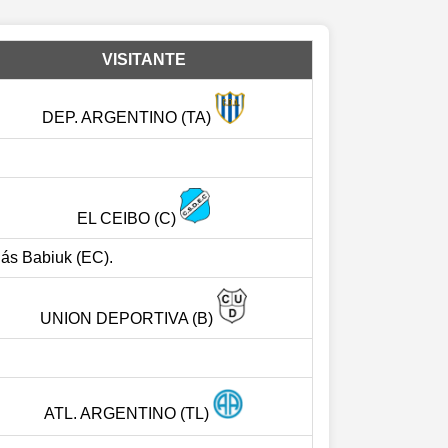
VISITANTE
DEP. ARGENTINO (TA)
EL CEIBO (C)
ás Babiuk (EC).
UNION DEPORTIVA (B)
ATL. ARGENTINO (TL)