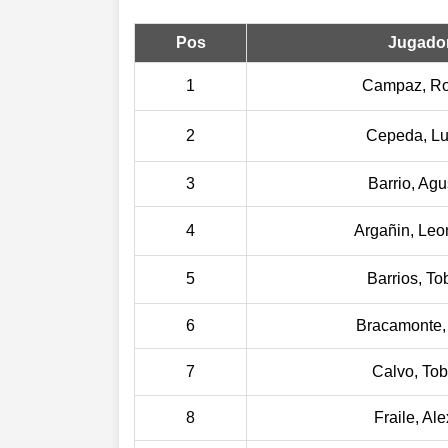
Pos
Jugado
1
Campaz, Ro
2
Cepeda, L
3
Barrio, Agu
4
Argañin, Leo
5
Barrios, To
6
Bracamonte,
7
Calvo, Tob
8
Fraile, Ale