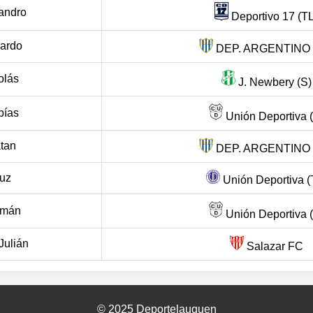
jandro
Deportivo 17 (TL
Dardo
DEP. ARGENTINO 
olás
J. Newbery (S)
bías
Unión Deportiva 
atan
DEP. ARGENTINO 
ruz
Unión Deportiva (
omán
Unión Deportiva 
Julián
Salazar FC
© 2025 Deportelauquen