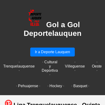
Gol a Gol
Deportelauquen
Ir a Deporte Lauquen
·
· Cultural
·
·
Trenquelauquense
y
Villeguense
Oeste
·
Deportiva
·
·
·
· Pehuajense ·
· Hockey ·
· Basquet ·
Liga Trenquelauquense - Quinta