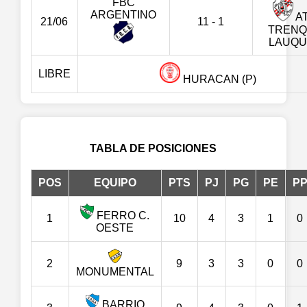
FBC
ARGENTINO
AT
21/06
11 - 1
TREN
LAUQ
LIBRE
HURACAN (P)
TABLA DE POSICIONES
POS
EQUIPO
PTS
PJ
PG
PE
P
FERRO C.
1
10
4
3
1
0
OESTE
2
9
3
3
0
0
MONUMENTAL
BARRIO