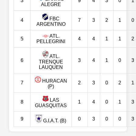
3
9
4
3
0
1
ALEGRE
FBC
4
7
3
2
1
0
ARGENTINO
ATL.
5
4
4
1
1
2
PELLEGRINI
ATL.
6
3
4
1
0
3
TRENQUE
LAUQUEN
HURACAN
7
2
3
0
2
1
(P)
LAS
8
1
4
0
1
3
GUASQUITAS
9
0
3
0
0
3
G.I.A.T. (B)