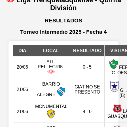
División
RESULTADOS
Torneo Intermedio 2025 - Fecha 4
DIA
LOCAL
RESULTADO
VISITA
ATL.
PELLEGRINI
20/06
0 - 5
FE
C. OE
BARRIO
GIAT NO SE
21/06
G.I.
PRESENTO
ALEGRE
(B)
MONUMENTAL
L
21/06
4 - 0
GUASQU