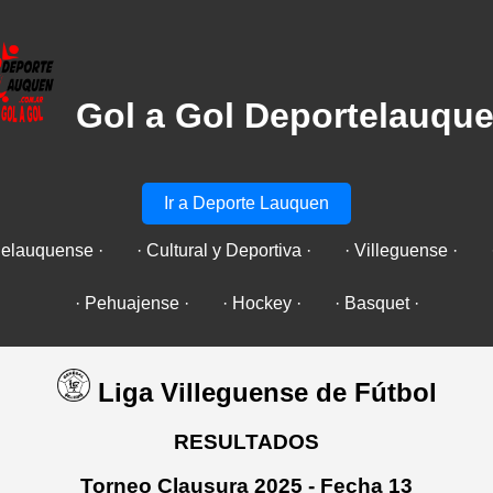
Gol a Gol Deportelauqu
Ir a Deporte Lauquen
uelauquense ·
· Cultural y Deportiva ·
· Villeguense ·
· Pehuajense ·
· Hockey ·
· Basquet ·
Liga Villeguense de Fútbol
RESULTADOS
Torneo Clausura 2025 - Fecha 13