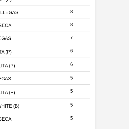
8
ILLEGAS
8
SECA
7
LEGAS
6
A (P)
6
TA (P)
5
LEGAS
5
TA (P)
5
HITE (B)
5
SECA