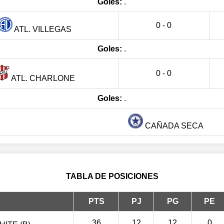
Goles:
.
0 - 0
ATL. VILLEGAS
Goles:
.
0 - 0
ATL. CHARLONE
Goles:
.
CAÑADA SECA
TABLA DE POSICIONES
PTS
PJ
PG
PE
36
12
12
0