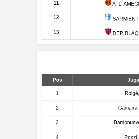
11
ATL. AMEG
12
SARMIENTO
13
DEP. BLAQ
Pos
Juga
1
Roigé,
2
Gamarra,
3
Barrionuev
4
Ponzi,