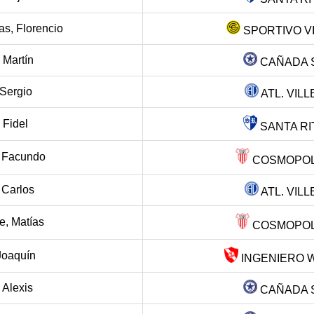
s, Florencio
SPORTIVO V
 Martín
CAÑADA 
 Sergio
ATL. VIL
 Fidel
SANTA RIT
 Facundo
COSMOPOLI
 Carlos
ATL. VIL
, Matías
COSMOPOLI
Joaquín
INGENIERO W
 Alexis
CAÑADA 