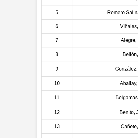
5
Romero Salina
6
Viñales,
7
Alegre,
8
Bellón,
9
González,
10
Aballay,
11
Belgamase
12
Benito, 
13
Cañete,