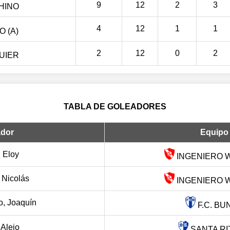
9
12
2
3
HINO
4
12
1
1
 (A)
2
12
0
2
UIER
TABLA DE GOLEADORES
dor
Equipo
 Eloy
INGENIERO W
 Nicolás
INGENIERO W
o, Joaquín
F.C. BU
 Alejo
SANTA RIT