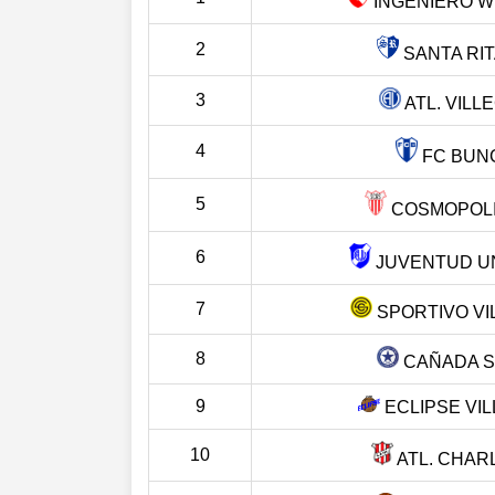
INGENIERO WH
2
SANTA RITA
3
ATL. VILL
4
FC BUN
5
COSMOPOLIT
6
JUVENTUD UN
7
SPORTIVO VI
8
CAÑADA 
9
ECLIPSE VI
10
ATL. CHAR