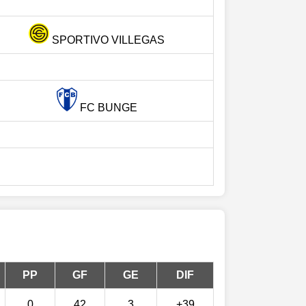
SPORTIVO VILLEGAS
FC BUNGE
PP
GF
GE
DIF
0
42
3
+39