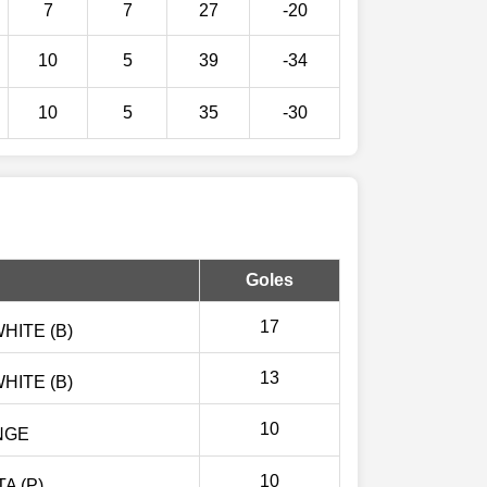
7
7
27
-20
10
5
39
-34
10
5
35
-30
Goles
17
HITE (B)
13
HITE (B)
10
NGE
10
A (P)