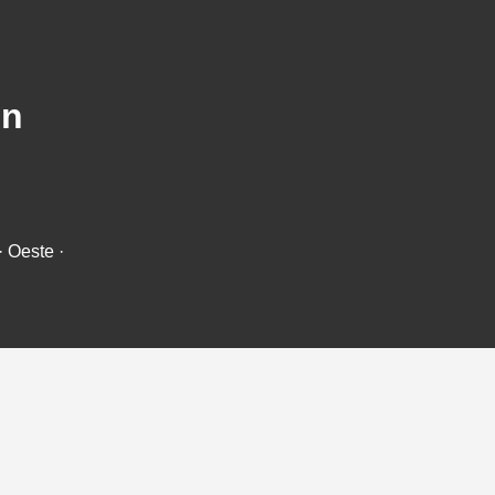
en
· Oeste ·