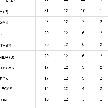
ITE (B)
31
12
10
1
 (P)
23
12
7
2
EGAS
20
12
6
2
GE
20
12
6
2
A (P)
20
12
6
2
IDA (B)
17
12
5
2
LLEGAS
17
12
5
2
SECA
14
12
4
2
LLEGAS
10
12
3
1
LONE