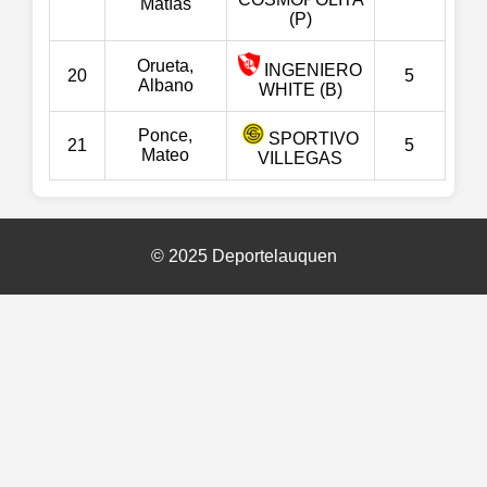
Matías
(P)
Orueta,
INGENIERO
20
5
Albano
WHITE (B)
Ponce,
SPORTIVO
21
5
Mateo
VILLEGAS
© 2025 Deportelauquen