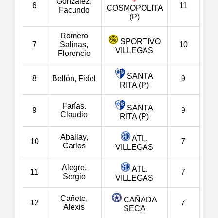
González,
6
11
COSMOPOLITA
Facundo
(P)
Romero
SPORTIVO
7
Salinas,
10
VILLEGAS
Florencio
SANTA
8
Bellón, Fidel
9
RITA (P)
Farías,
SANTA
9
9
Claudio
RITA (P)
Aballay,
ATL.
10
7
Carlos
VILLEGAS
Alegre,
ATL.
11
7
Sergio
VILLEGAS
Cañete,
CAÑADA
12
7
Alexis
SECA