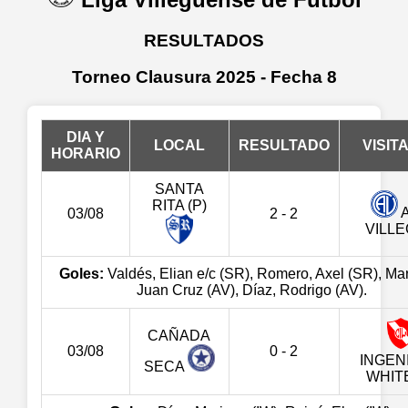
RESULTADOS
Torneo Clausura 2025 - Fecha 8
DIA Y
LOCAL
RESULTADO
VISIT
HORARIO
SANTA
RITA (P)
A
03/08
2 - 2
VILL
Goles:
Valdés, Elian e/c (SR), Romero, Axel (SR), Mar
Juan Cruz (AV), Díaz, Rodrigo (AV).
CAÑADA
03/08
0 - 2
INGEN
SECA
WHITE