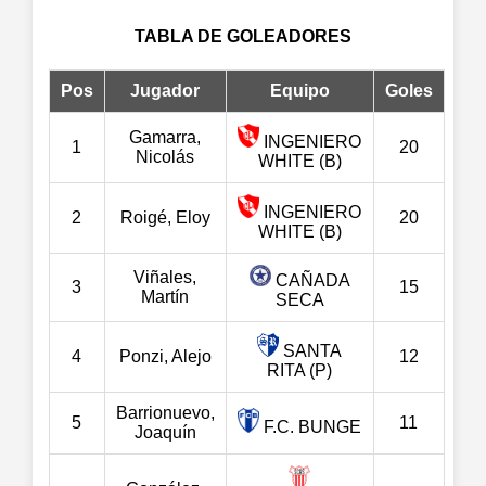
TABLA DE GOLEADORES
Pos
Jugador
Equipo
Goles
Gamarra,
INGENIERO
1
20
Nicolás
WHITE (B)
INGENIERO
2
Roigé, Eloy
20
WHITE (B)
Viñales,
CAÑADA
3
15
Martín
SECA
SANTA
4
Ponzi, Alejo
12
RITA (P)
Barrionuevo,
5
11
F.C. BUNGE
Joaquín