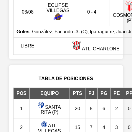
ECLIPSE
VILLEGAS
03/08
0 - 4
COSMOP
(P
Goles:
González, Facundo -3- (C), Iparraguirre, Juan Jo
LIBRE
ATL. CHARLONE
TABLA DE POSICIONES
POS
EQUIPO
PTS
PJ
PG
PE
P
SANTA
1
20
8
6
2
0
RITA (P)
ATL.
2
15
7
4
3
0
VILLEGAS