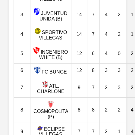
JUVENTUD
3
14
7
4
2
1
UNIDA (B)
SPORTIVO
4
14
7
4
2
1
VILLEGAS
INGENIERO
5
12
6
4
0
2
WHITE (B)
6
12
8
3
3
2
FC BUNGE
ATL.
7
9
7
2
3
2
CHARLONE
8
8
8
2
2
4
COSMOPOLITA
(P)
ECLIPSE
9
7
7
2
1
4
VILLEGAS