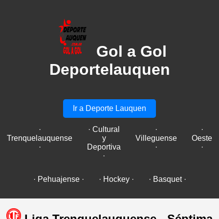
Gol a Gol
Deportelauquen
Ir a Deporte Lauquen
·
· Cultural
·
·
Trenquelauquense
y
Villeguense
Oeste
·
Deportiva
·
·
·
· Pehuajense ·
· Hockey ·
· Basquet ·
Liga Trenquelauquense - Séptima