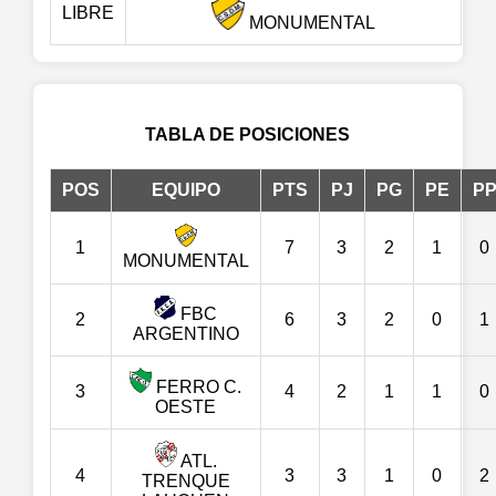
LIBRE
MONUMENTAL
TABLA DE POSICIONES
POS
EQUIPO
PTS
PJ
PG
PE
P
1
7
3
2
1
0
MONUMENTAL
FBC
2
6
3
2
0
1
ARGENTINO
FERRO C.
3
4
2
1
1
0
OESTE
ATL.
4
3
3
1
0
2
TRENQUE