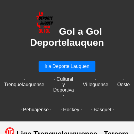
Gol a Gol
Deportelauquen
Ir a Deporte Lauquen
·
· Cultural
·
·
Trenquelauquense
y
Villeguense
Oeste
·
Deportiva
·
·
·
· Pehuajense ·
· Hockey ·
· Basquet ·
Liga Trenquelauquense - Tercera