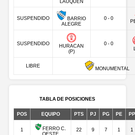
LAUQUEN
SUSPENDIDO
0 - 0
BARRIO
P
ALEGRE
SUSPENDIDO
0 - 0
HURACAN
(P)
LIBRE
MONUMENTAL
TABLA DE POSICIONES
POS
EQUIPO
PTS
PJ
PG
PE
P
FERRO C.
1
22
9
7
1
1
OESTE