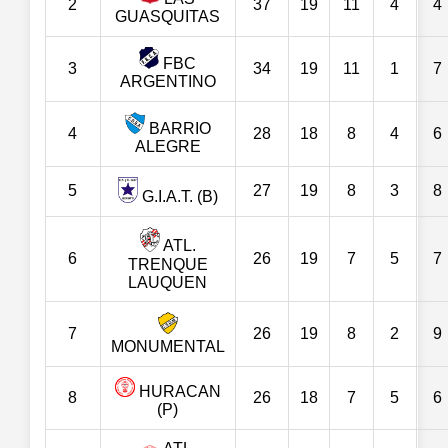
2
37
19
11
4
4
GUASQUITAS
FBC
3
34
19
11
1
7
ARGENTINO
BARRIO
4
28
18
8
4
6
ALEGRE
5
27
19
8
3
8
G.I.A.T. (B)
ATL.
6
26
19
7
5
7
TRENQUE
LAUQUEN
7
26
19
8
2
9
MONUMENTAL
HURACAN
8
26
18
7
5
6
(P)