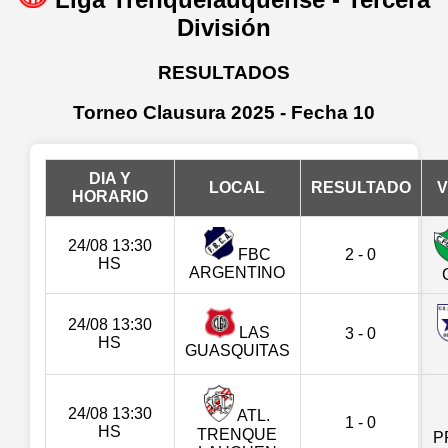
División
RESULTADOS
Torneo Clausura 2025 - Fecha 10
DIA Y
LOCAL
RESULTADO
V
HORARIO
24/08 13:30
FBC
2 - 0
HS
ARGENTINO
24/08 13:30
LAS
3 - 0
HS
GUASQUITAS
24/08 13:30
ATL.
1 - 0
HS
TRENQUE
P