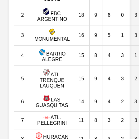
FBC
2
18
9
6
0
3
ARGENTINO
3
16
9
5
1
3
MONUMENTAL
BARRIO
4
15
8
4
3
1
ALEGRE
ATL.
5
15
9
4
3
2
TRENQUE
LAUQUEN
LAS
6
14
9
4
2
3
GUASQUITAS
ATL.
7
11
8
3
2
3
PELLEGRINI
HURACAN
8
11
8
3
2
3