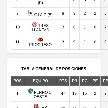
(P)
9
8
9
2
2
5
G.I.A.T. (B)
TRES
10
3
8
1
0
7
LLANTAS
11
3
9
1
0
9
PROGRESO
TABLA GENERAL DE POSICIONES
POS
EQUIPO
PTS
PJ
PG
PE
P
FERRO C.
1
47
19
15
2
2
OESTE
LAS