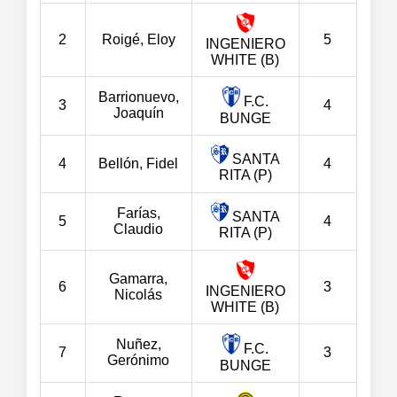
2
Roigé, Eloy
5
INGENIERO
WHITE (B)
Barrionuevo,
F.C.
3
4
Joaquín
BUNGE
SANTA
4
Bellón, Fidel
4
RITA (P)
Farías,
SANTA
5
4
Claudio
RITA (P)
Gamarra,
6
3
INGENIERO
Nicolás
WHITE (B)
Nuñez,
F.C.
7
3
Gerónimo
BUNGE