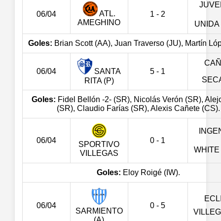
JUV
ATL.
06/04
1 - 2
AMEGHINO
UNIDA 
Goles:
Brian Scott (AA), Juan Traverso (JU), Martín Lóp
CA
06/04
5 - 1
SANTA
SEC
RITA (P)
Goles:
Fidel Bellón -2- (SR), Nicolás Verón (SR), Alej
(SR), Claudio Farías (SR), Alexis Cañete (CS).
INGE
06/04
0 - 1
SPORTIVO
WHITE 
VILLEGAS
Goles:
Eloy Roigé (IW).
ECL
06/04
0 - 5
SARMIENTO
VILLE
(A)