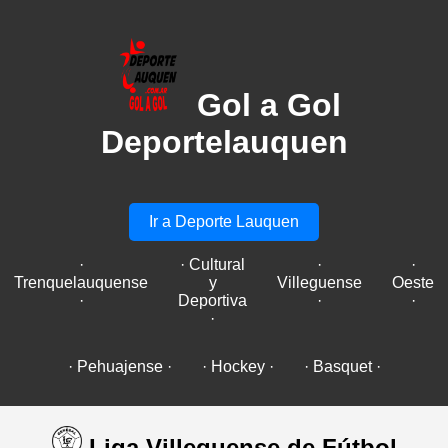
Gol a Gol
Deportelauquen
Ir a Deporte Lauquen
·
· Cultural
·
·
Trenquelauquense
y
Villeguense
Oeste
·
Deportiva
·
·
·
· Pehuajense ·
· Hockey ·
· Basquet ·
Liga Villeguense de Fútbol