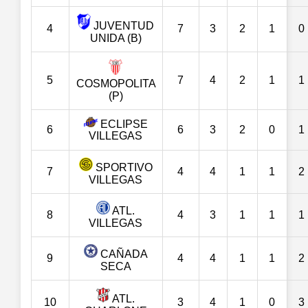
JUVENTUD
4
7
3
2
1
0
UNIDA (B)
5
7
4
2
1
1
COSMOPOLITA
(P)
ECLIPSE
6
6
3
2
0
1
VILLEGAS
SPORTIVO
7
4
4
1
1
2
VILLEGAS
ATL.
8
4
3
1
1
1
VILLEGAS
CAÑADA
9
4
4
1
1
2
SECA
ATL.
10
3
4
1
0
3