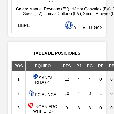
Goles:
Manuel Reynoso (EV), Héctor González (EV), 
Sussi (EV), Tomás Collado (EV), Simón Piñeyro (
LIBRE
ATL. VILLEGAS
TABLA DE POSICIONES
POS
EQUIPO
PTS
PJ
PG
PE
P
SANTA
1
12
4
4
0
0
RITA (P)
2
10
4
3
1
0
FC BUNGE
INGENIERO
3
9
3
3
0
0
WHITE (B)