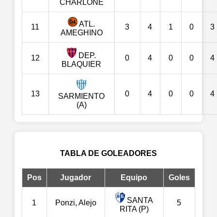
CHARLONE
ATL.
11
3
4
1
0
3
AMEGHINO
DEP.
12
0
4
0
0
4
BLAQUIER
13
0
4
0
0
4
SARMIENTO
(A)
TABLA DE GOLEADORES
Pos
Jugador
Equipo
Goles
SANTA
1
Ponzi, Alejo
5
RITA (P)