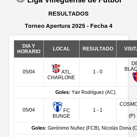
RESULTADOS
Torneo Apertura 2025 - Fecha 4
DIA Y
LOCAL
RESULTADO
VISI
HORARIO
D
BLA
05/04
1 - 0
ATL.
CHARLONE
Goles:
Yair Rodríguez (AC).
COSMO
05/04
1 - 1
FC
(P)
BUNGE
Goles:
Gerónimo Nuñez (FCB), Nicolás Dona (C