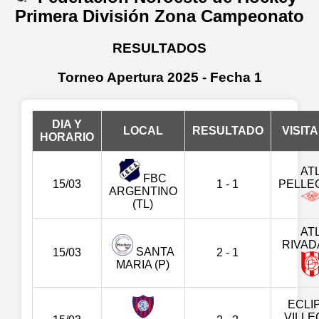
Primera División Zona Campeonato
RESULTADOS
Torneo Apertura 2025 - Fecha 1
DIA Y
LOCAL
RESULTADO
VISIT
HORARIO
ATL
FBC
15/03
1 - 1
PELLEG
ARGENTINO
(TL)
ATL
RIVAD
SANTA
15/03
2 - 1
MARIA (P)
ECLI
VILL