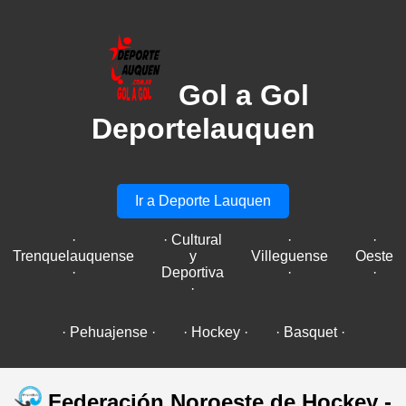
Gol a Gol
Deportelauquen
Ir a Deporte Lauquen
·
· Cultural
·
·
Trenquelauquense
y
Villeguense
Oeste
·
Deportiva
·
·
·
· Pehuajense ·
· Hockey ·
· Basquet ·
Federación Noroeste de Hockey -