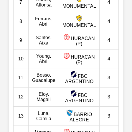
7
4
Alfonsa
MONUMENTAL
Ferraris,
8
4
Abril
MONUMENTAL
Santos,
HURACAN
9
4
Aixa
(P)
Young,
HURACAN
10
4
Abril
(P)
Bosso,
FBC
11
3
Guadalupe
ARGENTINO
Eloy,
FBC
12
3
Magali
ARGENTINO
Luna,
BARRIO
13
3
Camila
ALEGRE