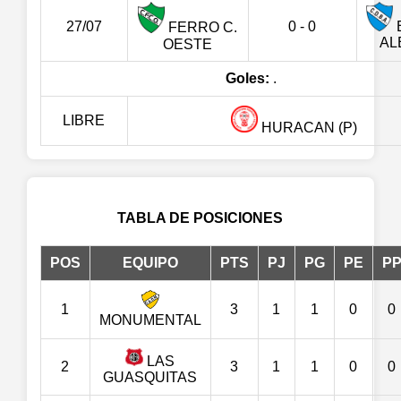
27/07
0 - 0
FERRO C.
AL
OESTE
Goles:
.
LIBRE
HURACAN (P)
TABLA DE POSICIONES
POS
EQUIPO
PTS
PJ
PG
PE
P
1
3
1
1
0
0
MONUMENTAL
LAS
2
3
1
1
0
0
GUASQUITAS