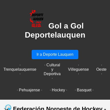
Gol a Gol
Deportelauquen
Ir a Deporte Lauquen
·
· Cultural
·
·
Trenquelauquense
y
Villeguense
Oeste
·
Deportiva
·
·
·
· Pehuajense ·
· Hockey ·
· Basquet ·
Federación Noroeste de Hockey -