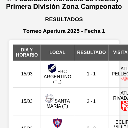
Primera División Zona Campeonato
RESULTADOS
Torneo Apertura 2025 - Fecha 1
DIA Y
LOCAL
RESULTADO
VISIT
HORARIO
ATL
FBC
15/03
1 - 1
PELLEG
ARGENTINO
(TL)
ATL
RIVAD
SANTA
15/03
2 - 1
MARIA (P)
ECLI
VILL