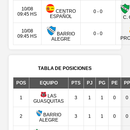
10/08
CENTRO
0 - 0
09:45 HS
ESPAÑOL
C.
10/08
0 - 0
BARRIO
09:45 HS
PR
ALEGRE
TABLA DE POSICIONES
POS
EQUIPO
PTS
PJ
PG
PE
P
LAS
1
3
1
1
0
0
GUASQUITAS
BARRIO
2
3
1
1
0
0
ALEGRE