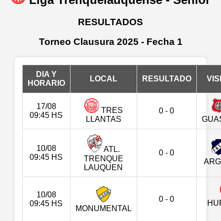
RESULTADOS
Torneo Clausura 2025 - Fecha 1
DIA Y
LOCAL
RESULTADO
VIS
HORARIO
17/08
TRES
0 - 0
09:45 HS
LLANTAS
GUA
10/08
ATL.
0 - 0
09:45 HS
TRENQUE
ARG
LAUQUEN
10/08
0 - 0
HU
09:45 HS
MONUMENTAL