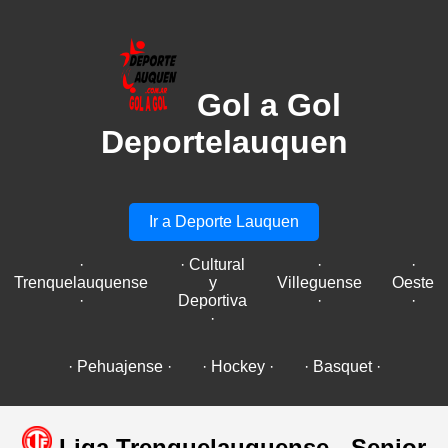
Gol a Gol
Deportelauquen
Ir a Deporte Lauquen
·
· Cultural
·
·
Trenquelauquense
y
Villeguense
Oeste
·
Deportiva
·
·
·
· Pehuajense ·
· Hockey ·
· Basquet ·
Liga Trenquelauquense - Senior