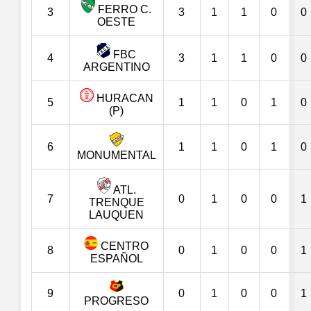
FERRO C.
3
3
1
1
0
0
OESTE
FBC
4
3
1
1
0
0
ARGENTINO
HURACAN
5
1
1
0
1
0
(P)
6
1
1
0
1
0
MONUMENTAL
ATL.
7
0
1
0
0
1
TRENQUE
LAUQUEN
CENTRO
8
0
1
0
0
1
ESPAÑOL
9
0
1
0
0
1
PROGRESO