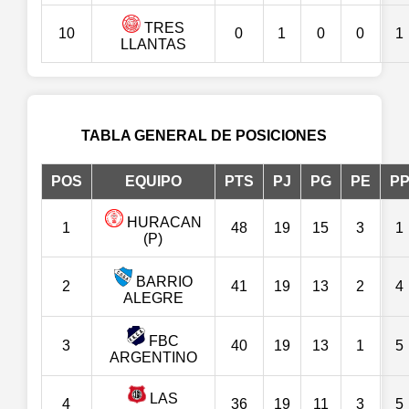
TRES
10
0
1
0
0
1
LLANTAS
TABLA GENERAL DE POSICIONES
POS
EQUIPO
PTS
PJ
PG
PE
P
HURACAN
1
48
19
15
3
1
(P)
BARRIO
2
41
19
13
2
4
ALEGRE
FBC
3
40
19
13
1
5
ARGENTINO
LAS
4
36
19
11
3
5