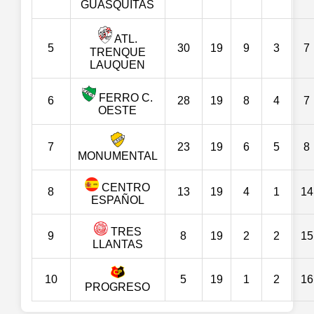
GUASQUITAS
ATL.
5
30
19
9
3
7
TRENQUE
LAUQUEN
FERRO C.
6
28
19
8
4
7
OESTE
7
23
19
6
5
8
MONUMENTAL
CENTRO
8
13
19
4
1
14
ESPAÑOL
TRES
9
8
19
2
2
15
LLANTAS
10
5
19
1
2
16
PROGRESO