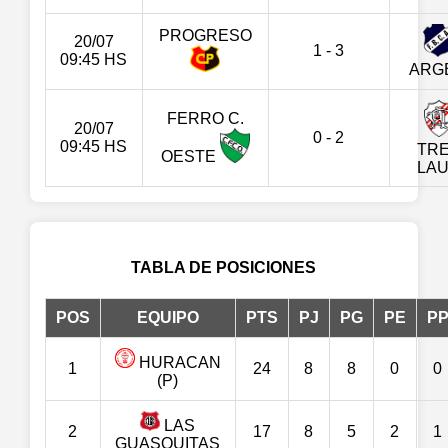
PROGRESO
20/07
1 - 3
09:45 HS
ARG
FERRO C.
20/07
0 - 2
09:45 HS
TR
OESTE
LA
TABLA DE POSICIONES
POS
EQUIPO
PTS
PJ
PG
PE
P
HURACAN
1
24
8
8
0
0
(P)
LAS
2
17
8
5
2
1
GUASQUITAS