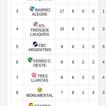
BARRIO
3
17
8
5
2
1
ALEGRE
ATL.
4
15
8
5
0
3
TRENQUE
LAUQUEN
FBC
5
9
8
3
0
5
ARGENTINO
FERRO C.
6
8
8
2
2
4
OESTE
TRES
7
8
8
2
2
4
LLANTAS
8
7
8
1
4
3
MONUMENTAL