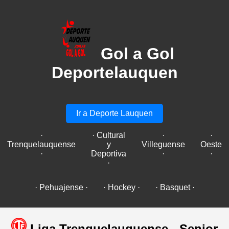
Gol a Gol
Deportelauquen
Ir a Deporte Lauquen
·
· Cultural
·
·
Trenquelauquense
y
Villeguense
Oeste
·
Deportiva
·
·
·
· Pehuajense ·
· Hockey ·
· Basquet ·
Liga Trenquelauquense - Senior