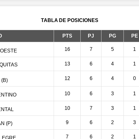
TABLA DE POSICIONES
O
PTS
PJ
PG
PE
16
7
5
1
 OESTE
13
6
4
1
QUITAS
12
6
4
0
 (B)
10
6
3
1
ENTINO
10
7
3
1
NTAL
9
6
2
3
N (P)
7
6
2
1
ALEGRE