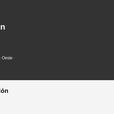
en
· Oeste ·
ión