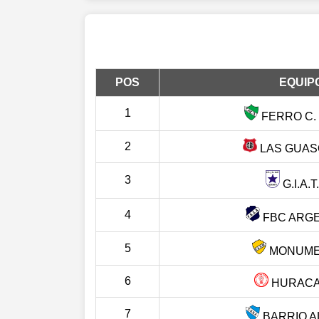
POS
EQUIP
1
FERRO C.
2
LAS GUAS
3
G.I.A.T.
4
FBC ARG
5
MONUME
6
HURACA
7
BARRIO 