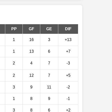
PP
GF
GE
DIF
1
16
3
+13
1
13
6
+7
2
4
7
-3
2
12
7
+5
3
9
11
-2
1
8
9
-1
3
8
6
+2