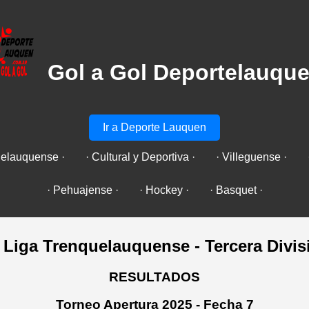
Gol a Gol Deportelauqu
Ir a Deporte Lauquen
uelauquense ·
· Cultural y Deportiva ·
· Villeguense ·
· Pehuajense ·
· Hockey ·
· Basquet ·
Liga Trenquelauquense - Tercera Divis
RESULTADOS
Torneo Apertura 2025 - Fecha 7