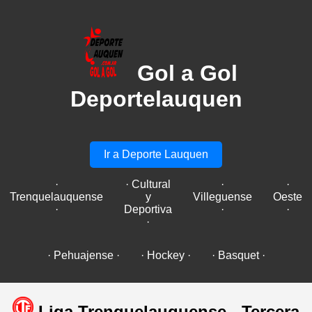
Gol a Gol
Deportelauquen
Ir a Deporte Lauquen
·
· Cultural
·
·
Trenquelauquense
y
Villeguense
Oeste
·
Deportiva
·
·
·
· Pehuajense ·
· Hockey ·
· Basquet ·
Liga Trenquelauquense - Tercera