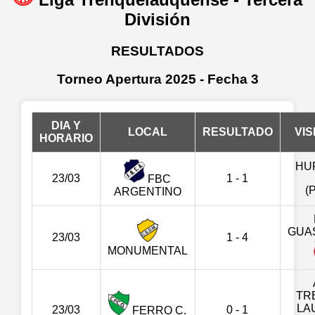
División
RESULTADOS
Torneo Apertura 2025 - Fecha 3
DIA Y
LOCAL
RESULTADO
VIS
HORARIO
HU
23/03
1 - 1
FBC
(
ARGENTINO
GUA
23/03
1 - 4
MONUMENTAL
TR
LA
23/03
0 - 1
FERRO C.