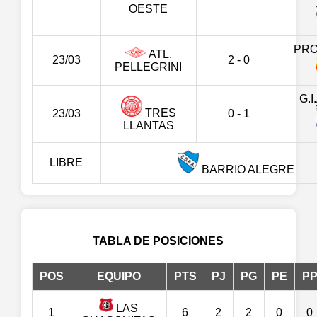
OESTE
PR
ATL.
23/03
2 - 0
PELLEGRINI
G.I
TRES
23/03
0 - 1
LLANTAS
LIBRE
BARRIO ALEGRE
TABLA DE POSICIONES
POS
EQUIPO
PTS
PJ
PG
PE
P
LAS
1
6
2
2
0
0