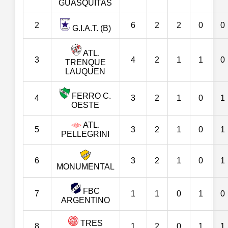
GUASQUITAS
2
6
2
2
0
0
G.I.A.T. (B)
ATL.
3
4
2
1
1
0
TRENQUE
LAUQUEN
FERRO C.
4
3
2
1
0
1
OESTE
ATL.
5
3
2
1
0
1
PELLEGRINI
6
3
2
1
0
1
MONUMENTAL
FBC
7
1
1
0
1
0
ARGENTINO
TRES
8
1
2
0
1
1