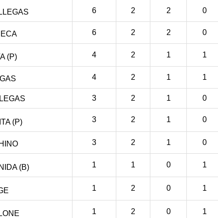
6
2
2
0
LLEGAS
6
2
2
0
SECA
4
2
1
1
A (P)
4
2
1
1
EGAS
3
2
1
0
LLEGAS
3
2
1
0
A (P)
3
2
1
0
HINO
1
1
0
1
IDA (B)
1
2
0
1
GE
1
2
0
1
LONE