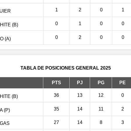
1
2
0
1
UIER
0
1
0
0
ITE (B)
0
2
0
0
 (A)
TABLA DE POSICIONES GENERAL 2025
PTS
PJ
PG
PE
36
13
12
0
ITE (B)
35
14
11
2
 (P)
27
14
8
3
EGAS