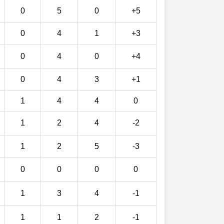
0
5
0
+5
0
4
1
+3
0
4
0
+4
0
4
3
+1
1
4
4
0
1
2
4
-2
1
2
5
-3
0
0
0
0
1
3
4
-1
1
1
2
-1