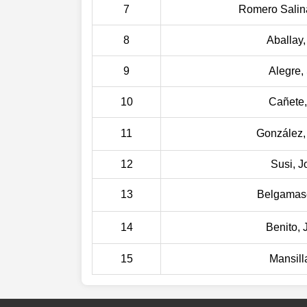
7
Romero Salina
8
Aballay,
9
Alegre,
10
Cañete,
11
González,
12
Susi, J
13
Belgamase
14
Benito, 
15
Mansill