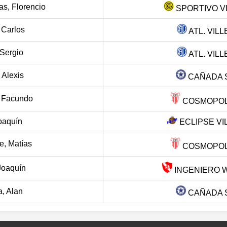
s, Florencio
SPORTIVO V
 Carlos
ATL. VIL
 Sergio
ATL. VIL
 Alexis
CAÑADA 
 Facundo
COSMOPOLI
oaquín
ECLIPSE VI
, Matías
COSMOPOLI
Joaquín
INGENIERO W
a, Alan
CAÑADA 