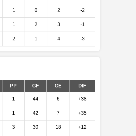
1
0
2
-2
1
2
3
-1
2
1
4
-3
PP
GF
GE
DIF
1
44
6
+38
1
42
7
+35
3
30
18
+12