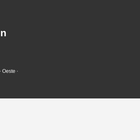
en
· Oeste ·