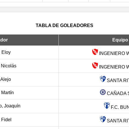
TABLA DE GOLEADORES
dor
Equipo
 Eloy
INGENIERO W
 Nicolás
INGENIERO W
 Alejo
SANTA RIT
 Martín
CAÑADA 
o, Joaquín
F.C. BU
 Fidel
SANTA RIT