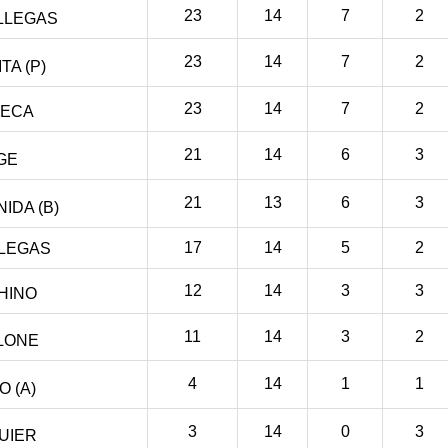
23
14
7
2
LLEGAS
23
14
7
2
A (P)
23
14
7
2
SECA
21
14
6
3
GE
21
13
6
3
IDA (B)
17
14
5
2
LLEGAS
12
14
3
3
HINO
11
14
3
2
LONE
4
14
1
1
 (A)
3
14
0
3
UIER