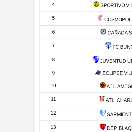
4
SPORTIVO VI
5
COSMOPOLIT
6
CAÑADA 
7
FC BUN
8
JUVENTUD UN
9
ECLIPSE VI
10
ATL. AMEG
11
ATL. CHAR
12
SARMIENTO
13
DEP. BLAQ