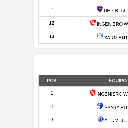
11
DEP. BLAQ
12
INGENIERO WH
13
SARMIENTO
POS
EQUIPO
1
INGENIERO WH
2
SANTA RITA
3
ATL. VILL