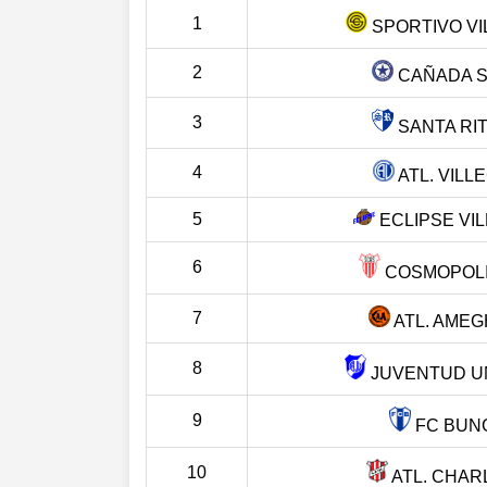
1
SPORTIVO VI
2
CAÑADA 
3
SANTA RIT
4
ATL. VILL
5
ECLIPSE VI
6
COSMOPOLIT
7
ATL. AMEG
8
JUVENTUD UN
9
FC BUN
10
ATL. CHAR