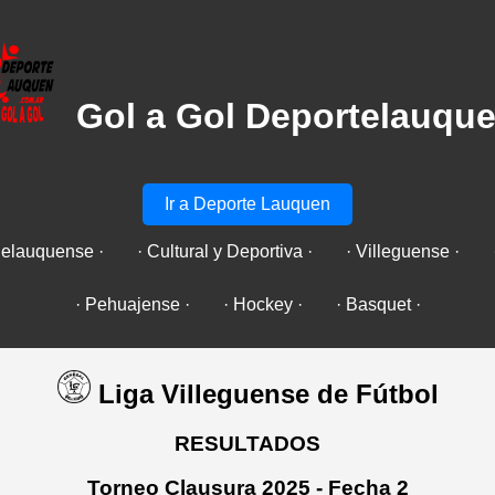
Gol a Gol Deportelauqu
Ir a Deporte Lauquen
uelauquense ·
· Cultural y Deportiva ·
· Villeguense ·
· Pehuajense ·
· Hockey ·
· Basquet ·
Liga Villeguense de Fútbol
RESULTADOS
Torneo Clausura 2025 - Fecha 2