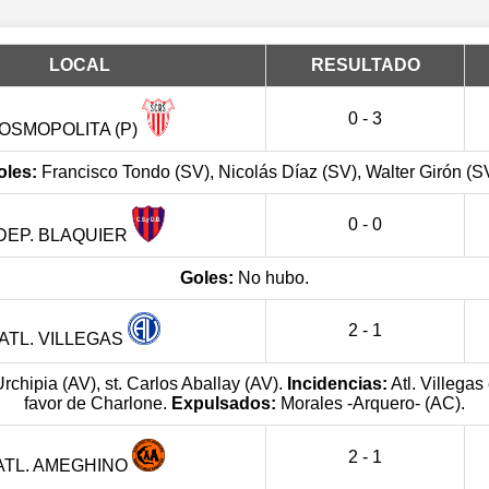
LOCAL
RESULTADO
0 - 3
OSMOPOLITA (P)
oles:
Francisco Tondo (SV), Nicolás Díaz (SV), Walter Girón (S
0 - 0
DEP. BLAQUIER
Goles:
No hubo.
2 - 1
ATL. VILLEGAS
Urchipia (AV), st. Carlos Aballay (AV).
Incidencias:
Atl. Villegas
favor de Charlone.
Expulsados:
Morales -Arquero- (AC).
2 - 1
ATL. AMEGHINO