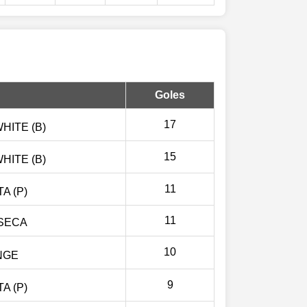
Goles
17
HITE (B)
15
HITE (B)
11
A (P)
11
SECA
10
NGE
9
A (P)