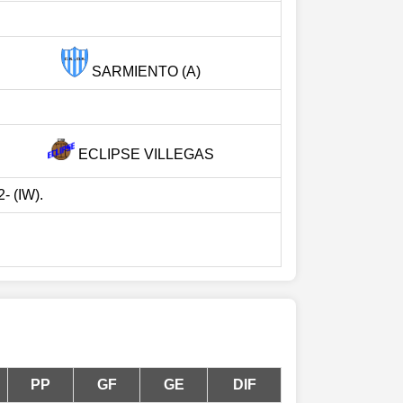
SARMIENTO (A)
ECLIPSE VILLEGAS
- (IW).
PP
GF
GE
DIF