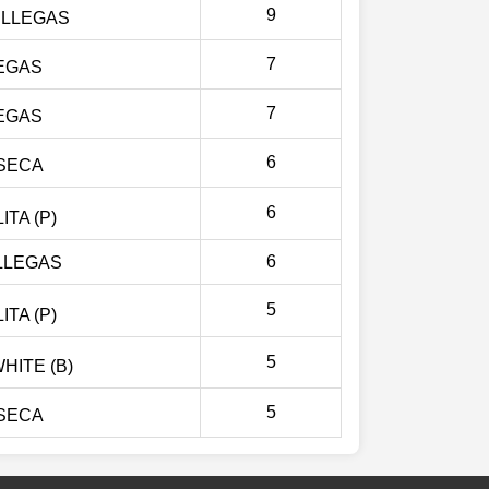
9
ILLEGAS
7
LEGAS
7
LEGAS
6
SECA
6
TA (P)
6
LLEGAS
5
TA (P)
5
HITE (B)
5
SECA