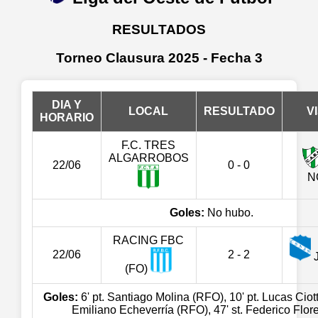
RESULTADOS
Torneo Clausura 2025 - Fecha 3
DIA Y
LOCAL
RESULTADO
V
HORARIO
F.C. TRES
ALGARROBOS
22/06
0 - 0
N
Goles:
No hubo.
RACING FBC
22/06
2 - 2
(FO)
Goles:
6' pt. Santiago Molina (RFO), 10' pt. Lucas Ciotti
Emiliano Echeverría (RFO), 47' st. Federico Flore