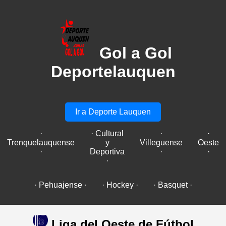
Gol a Gol
Deportelauquen
Ir a Deporte Lauquen
·
· Cultural
·
·
Trenquelauquense
y
Villeguense
Oeste
·
Deportiva
·
·
·
· Pehuajense ·
· Hockey ·
· Basquet ·
Liga del Oeste de Fútbol