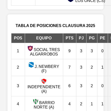
LOS ONCE (CS)
TABLA DE POSICIONES CLAUSURA 2025
POS
EQUIPO
PTS
PJ
PG
PE
SOCIAL TRES
1
9
3
3
0
ALGARROBOS
J. NEWBERY
2
7
3
2
1
(F)
3
6
3
2
0
INDEPENDIENTE
(A)
BARRIO
4
4
2
1
1
NORTE (A)