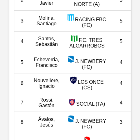
2
5
Javier
NORTE (A)
Molina,
RACING FBC
3
5
Santiago
(FO)
Santos,
F.C. TRES
4
5
Sebastián
ALGARROBOS
Echeverría,
J. NEWBERY
5
4
Francisco
(FO)
Nouveliere,
LOS ONCE
6
4
Ignacio
(CS)
Rossi,
7
4
SOCIAL (TA)
Gastón
Ávalos,
J. NEWBERY
8
3
Jesús
(FO)