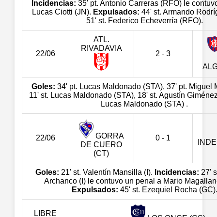
Incidencias:
35' pt. Antonio Carreras (RFO) le contuv
Lucas Ciotti (JN).
Expulsados:
44' st. Armando Rodrí
51' st. Federico Echeverría (RFO).
ATL.
RIVADAVIA
22/06
2 - 3
AL
Goles:
34' pt. Lucas Maldonado (STA), 37' pt. Miguel 
11' st. Lucas Maldonado (STA), 18' st. Agustín Giménez 
Lucas Maldonado (STA) .
GORRA
22/06
0 - 1
IND
DE CUERO
(CT)
Goles:
21' st. Valentín Mansilla (I).
Incidencias:
27' s
Archanco (I) le contuvo un penal a Mario Magallan
Expulsados:
45' st. Ezequiel Rocha (GC)
LIBRE