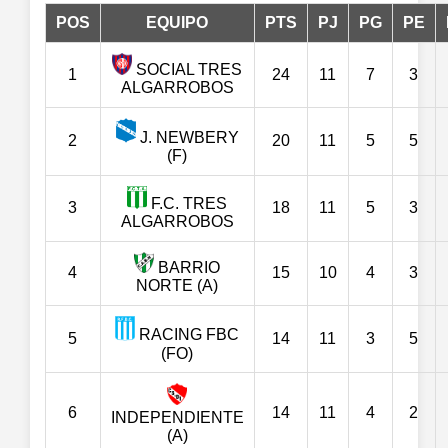
POS
EQUIPO
PTS
PJ
PG
PE
SOCIAL TRES
1
24
11
7
3
ALGARROBOS
J. NEWBERY
2
20
11
5
5
(F)
F.C. TRES
3
18
11
5
3
ALGARROBOS
BARRIO
4
15
10
4
3
NORTE (A)
RACING FBC
5
14
11
3
5
(FO)
6
14
11
4
2
INDEPENDIENTE
(A)