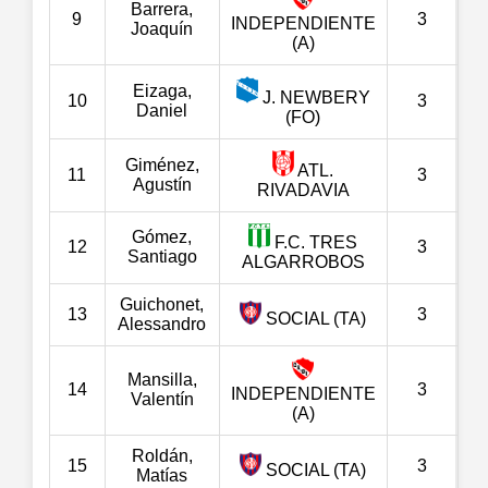
Barrera,
9
3
INDEPENDIENTE
Joaquín
(A)
Eizaga,
J. NEWBERY
10
3
Daniel
(FO)
Giménez,
ATL.
11
3
Agustín
RIVADAVIA
Gómez,
F.C. TRES
12
3
Santiago
ALGARROBOS
Guichonet,
13
3
SOCIAL (TA)
Alessandro
Mansilla,
14
3
INDEPENDIENTE
Valentín
(A)
Roldán,
15
3
SOCIAL (TA)
Matías