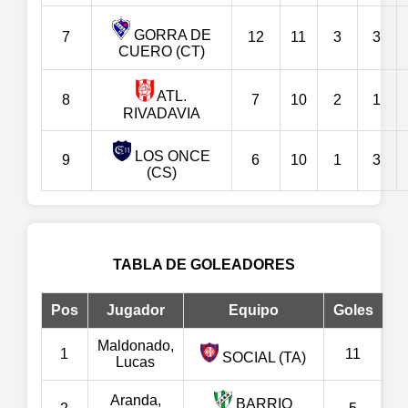
GORRA DE
7
12
11
3
3
CUERO (CT)
ATL.
8
7
10
2
1
RIVADAVIA
LOS ONCE
9
6
10
1
3
(CS)
TABLA DE GOLEADORES
Pos
Jugador
Equipo
Goles
Maldonado,
1
11
SOCIAL (TA)
Lucas
Aranda,
BARRIO