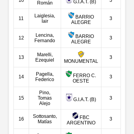
10
3
G.I.A.T. (B)
Román
Laiglesia,
BARRIO
11
3
Iair
ALEGRE
Lencina,
BARRIO
12
3
Fernando
ALEGRE
Marelli,
13
3
Ezequiel
MONUMENTAL
Pagella,
FERRO C.
14
3
Federico
OESTE
Pino,
15
Tomas
3
G.I.A.T. (B)
Alejo
Sottosanto,
FBC
16
3
Matías
ARGENTINO