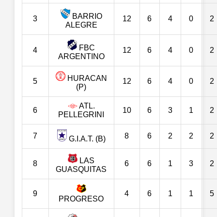
BARRIO
3
12
6
4
0
2
ALEGRE
FBC
4
12
6
4
0
2
ARGENTINO
HURACAN
5
12
6
4
0
2
(P)
ATL.
6
10
6
3
1
2
PELLEGRINI
7
8
6
2
2
2
G.I.A.T. (B)
LAS
8
6
6
1
3
2
GUASQUITAS
9
4
6
1
1
5
PROGRESO