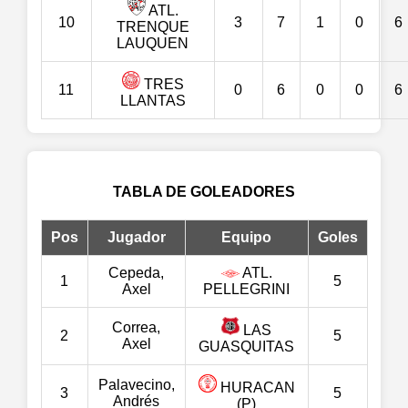
ATL.
10
3
7
1
0
6
TRENQUE
LAUQUEN
TRES
11
0
6
0
0
6
LLANTAS
TABLA DE GOLEADORES
Pos
Jugador
Equipo
Goles
Cepeda,
ATL.
1
5
Axel
PELLEGRINI
Correa,
LAS
2
5
Axel
GUASQUITAS
Palavecino,
HURACAN
3
5
Andrés
(P)