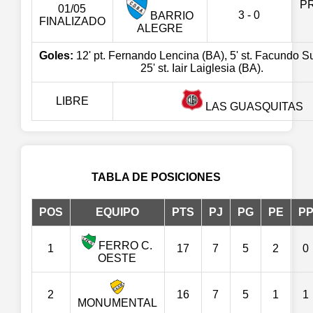
P
01/05
3 - 0
BARRIO
FINALIZADO
ALEGRE
Goles:
12' pt. Fernando Lencina (BA), 5' st. Facundo S
25' st. Iair Laiglesia (BA).
LIBRE
LAS GUASQUITAS
TABLA DE POSICIONES
POS
EQUIPO
PTS
PJ
PG
PE
P
FERRO C.
1
17
7
5
2
0
OESTE
2
16
7
5
1
1
MONUMENTAL