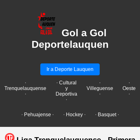
Gol a Gol
Deportelauquen
Ir a Deporte Lauquen
·
· Cultural
·
·
Trenquelauquense
y
Villeguense
Oeste
·
Deportiva
·
·
·
· Pehuajense ·
· Hockey ·
· Basquet ·
Liga Trenquelauquense - Primera