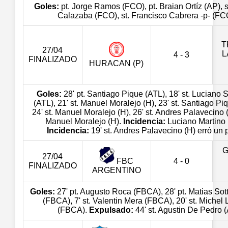
Goles:
pt. Jorge Ramos (FCO), pt. Braian Ortíz (AP), s
Calazaba (FCO), st. Francisco Cabrera -p- (FC
T
27/04
L
4 - 3
FINALIZADO
HURACAN (P)
Goles:
28' pt. Santiago Pique (ATL), 18' st. Luciano 
(ATL), 21' st. Manuel Moralejo (H), 23' st. Santiago Pi
24' st. Manuel Moralejo (H), 26' st. Andres Palavecino (H
Manuel Moralejo (H).
Incidencia:
Luciano Martino 
Incidencia:
19' st. Andres Palavecino (H) erró un 
G
27/04
FBC
4 - 0
FINALIZADO
ARGENTINO
Goles:
27' pt. Augusto Roca (FBCA), 28' pt. Matias Sot
(FBCA), 7' st. Valentin Mera (FBCA), 20' st. Michel 
(FBCA).
Expulsado:
44' st. Agustin De Pedro (