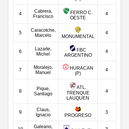
Cabrera,
FERRO C.
4
4
Francisco
OESTE
Caracotche,
5
4
Marcelo
MONUMENTAL
Lazarte,
FBC
6
4
Michel
ARGENTINO
Moralejo,
HURACAN
7
4
Manuel
(P)
ATL.
Pique,
8
4
TRENQUE
Santiago
LAUQUEN
Claus,
9
3
Ignacio
PROGRESO
Galeano,