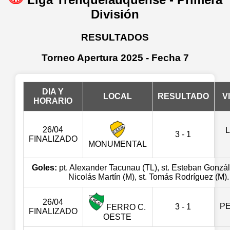
División
RESULTADOS
Torneo Apertura 2025 - Fecha 7
DIA Y
LOCAL
RESULTADO
V
HORARIO
26/04
3 - 1
FINALIZADO
MONUMENTAL
Goles:
pt. Alexander Tacunau (TL), st. Esteban Gonzále
Nicolás Martín (M), st. Tomás Rodríguez (M).
26/04
PE
3 - 1
FERRO C.
FINALIZADO
OESTE