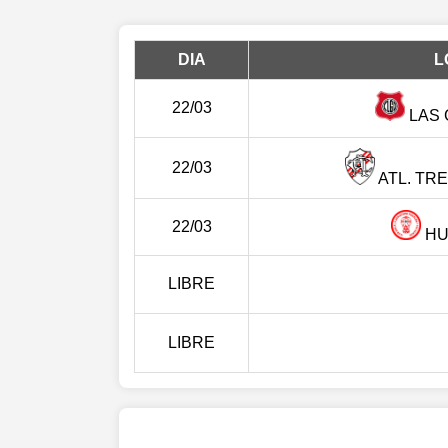
DIA
L
22/03
LAS 
22/03
ATL. TR
22/03
HU
LIBRE
LIBRE