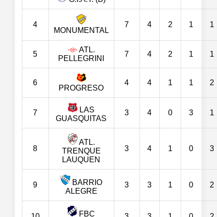
4
7
4
2
1
1
MONUMENTAL
ATL.
5
7
4
2
1
1
PELLEGRINI
6
4
4
1
1
2
PROGRESO
LAS
7
3
4
0
3
1
GUASQUITAS
ATL.
8
3
4
1
0
3
TRENQUE
LAUQUEN
BARRIO
9
3
3
1
0
2
ALEGRE
FBC
10
3
3
1
0
2