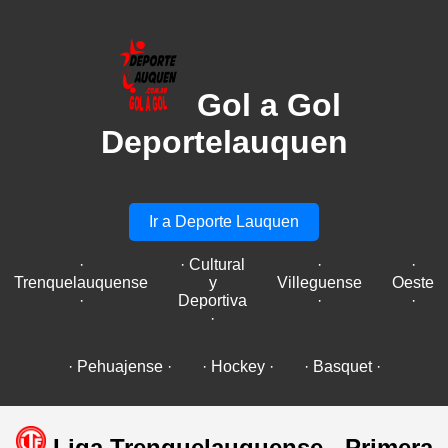
Gol a Gol
Deportelauquen
Ir a Deporte Lauquen
·
· Cultural
·
·
Trenquelauquense
y
Villeguense
Oeste
·
Deportiva
·
·
·
· Pehuajense ·
· Hockey ·
· Basquet ·
Liga Trenquelauquense - Primera