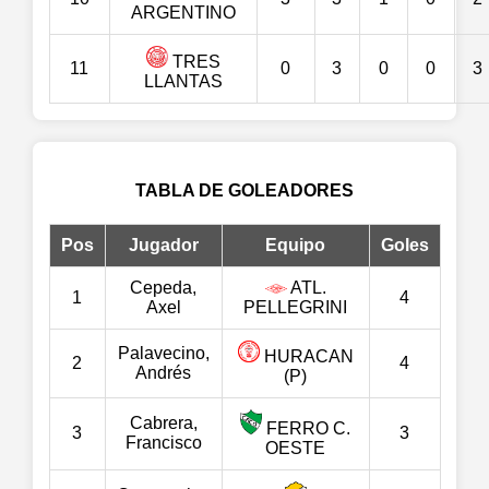
ARGENTINO
TRES
11
0
3
0
0
3
LLANTAS
TABLA DE GOLEADORES
Pos
Jugador
Equipo
Goles
Cepeda,
ATL.
1
4
Axel
PELLEGRINI
Palavecino,
HURACAN
2
4
Andrés
(P)
Cabrera,
FERRO C.
3
3
Francisco
OESTE