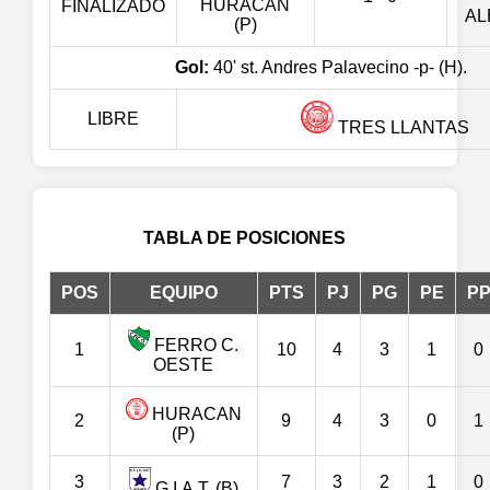
HURACAN
FINALIZADO
A
(P)
Gol:
40' st. Andres Palavecino -p- (H).
LIBRE
TRES LLANTAS
TABLA DE POSICIONES
POS
EQUIPO
PTS
PJ
PG
PE
P
FERRO C.
1
10
4
3
1
0
OESTE
HURACAN
2
9
4
3
0
1
(P)
3
7
3
2
1
0
G.I.A.T. (B)