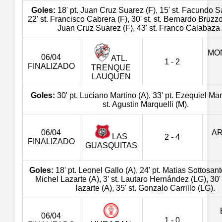
Goles:
18' pt. Juan Cruz Suarez (F), 15' st. Facundo S
22' st. Francisco Cabrera (F), 30' st. st. Bernardo Bruzzon
Juan Cruz Suarez (F), 43' st. Franco Calabaza 
MO
06/04
ATL.
1 - 2
FINALIZADO
TRENQUE
LAUQUEN
Goles:
30' pt. Luciano Martino (A), 33' pt. Ezequiel Mare
st. Agustin Marquelli (M).
06/04
A
LAS
2 - 4
FINALIZADO
GUASQUITAS
Goles:
18' pt. Leonel Gallo (A), 24' pt. Matias Sottosanto
Michel Lazarte (A), 3' st. Lautaro Hernández (LG), 30' 
lazarte (A), 35' st. Gonzalo Carrillo (LG).
06/04
1 - 0