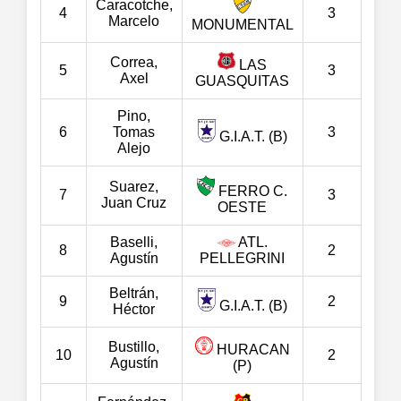
Caracotche,
4
3
Marcelo
MONUMENTAL
Correa,
LAS
5
3
Axel
GUASQUITAS
Pino,
6
Tomas
3
G.I.A.T. (B)
Alejo
Suarez,
FERRO C.
7
3
Juan Cruz
OESTE
Baselli,
ATL.
8
2
Agustín
PELLEGRINI
Beltrán,
9
2
G.I.A.T. (B)
Héctor
Bustillo,
HURACAN
10
2
Agustín
(P)