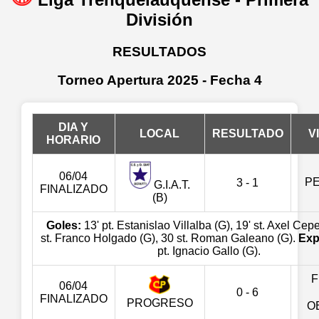
División
RESULTADOS
Torneo Apertura 2025 - Fecha 4
DIA Y
LOCAL
RESULTADO
V
HORARIO
06/04
PE
3 - 1
G.I.A.T.
FINALIZADO
(B)
Goles:
13' pt. Estanislao Villalba (G), 19' st. Axel Cep
st. Franco Holgado (G), 30 st. Roman Galeano (G).
Exp
pt. Ignacio Gallo (G).
F
06/04
0 - 6
FINALIZADO
PROGRESO
O