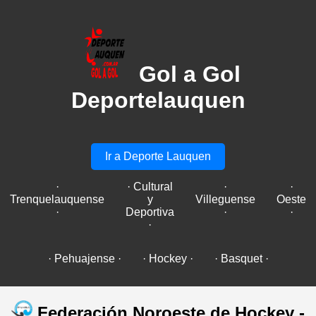
Gol a Gol
Deportelauquen
Ir a Deporte Lauquen
·
· Cultural
·
·
Trenquelauquense
y
Villeguense
Oeste
·
Deportiva
·
·
·
· Pehuajense ·
· Hockey ·
· Basquet ·
Federación Noroeste de Hockey -