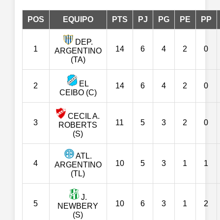
POS
EQUIPO
PTS
PJ
PG
PE
PP
DEP.
1
14
6
4
2
0
ARGENTINO
(TA)
EL
2
14
6
4
2
0
CEIBO (C)
CECIL A.
3
11
5
3
2
0
ROBERTS
(S)
ATL.
4
10
5
3
1
1
ARGENTINO
(TL)
J.
5
10
6
3
1
2
NEWBERY
(S)