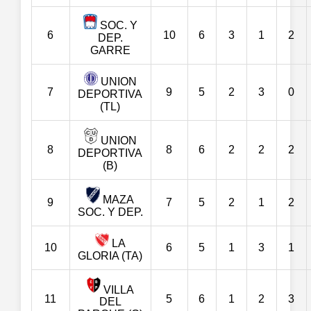
SOC. Y
6
10
6
3
1
2
DEP.
GARRE
UNION
7
9
5
2
3
0
DEPORTIVA
(TL)
UNION
8
8
6
2
2
2
DEPORTIVA
(B)
MAZA
9
7
5
2
1
2
SOC. Y DEP.
LA
10
6
5
1
3
1
GLORIA (TA)
VILLA
11
5
6
1
2
3
DEL