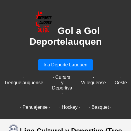
Gol a Gol
Deportelauquen
Ir a Deporte Lauquen
·
· Cultural
·
·
Trenquelauquense
y
Villeguense
Oeste
·
Deportiva
·
·
·
· Pehuajense ·
· Hockey ·
· Basquet ·
Liga Cultural y Deportiva (Tres