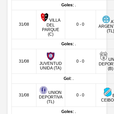
Goles:
.
VILLA
A
31/08
0 - 0
DEL
ARGEN
PARQUE
(TL
(C)
Goles:
.
UN
31/08
0 - 0
JUVENTUD
DEPOR
UNIDA (TA)
(B)
Gol:
.
UNION
31/08
0 - 0
DEPORTIVA
CEIBO 
(TL)
Goles:
.